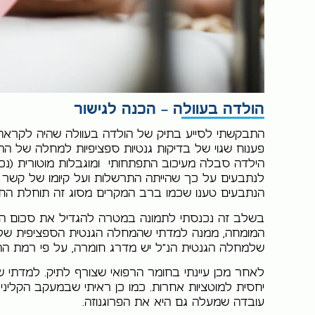
הולדה בעוולה – הכנה לגישור
התבקשתי לסייע בתיק של הולדה בעוולה שהיה לקראת 
פענוח שגוי של בדיקות גנטיות ספציפיות למחלה של ה
הילדה סבלה מעיכוב התפתחותי ומוגבלות מוטורית (נכו
לנתבעים על כך שהייתה התרשלות ועל קיומו של קשר ס
הנתבעים טענו שכמו ברב המקרים מסוג זה תוחלת החיים היא סביב 20 שנה, 
בשלב זה נכנסתי לתמונה במטרה להגדיל את סכום הפי
המומחה, ממנה למדתי שהמחלה הגנטית הספציפית של היל
שלמחלה הגנטית הנ"ל יש מדרג חומרה, על פי רמת הת
לאחר מכן עיינתי בחומר הרפואי שצורף לתיק. למדתי 
יחסית למוטציות אחרות. כמו כן ראיתי שבמעקב הקליני
עובדה שמעלה גם היא את הפרוגנוזה.